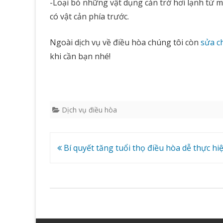
-Loại bỏ những vật dụng cản trở hơi lạnh từ m
có vật cản phía trước.
Ngoài dịch vụ về điều hòa chúng tôi còn
sửa ch
khi cần bạn nhé!
Dịch vụ điều hòa
Điều
Bí quyết tăng tuổi thọ điều hòa dễ thực hi
hướng
bài
viết