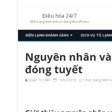
Điều hòa 24/7
Một trang web mới sử dụng WordPress
ĐIỆN LẠNH KHÁNH SÁNG
DỊCH VỤ TỦ LẠN
DỊCH VỤ ĐIỀU HÒA
DỊCH VỤ TỦ LẠNH
Nguyên nhân và k
đóng tuyết
Quản Trị Viên
13/02/2019
Chức năng bình lu