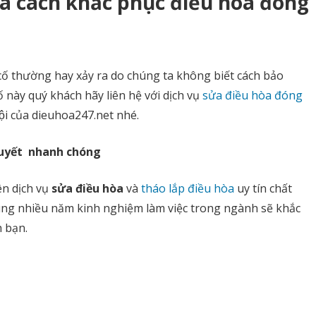
̀ cách khắc phục điều hòa đóng
khắc
phục
điều
ố thường hay xảy ra do chúng ta không biết cách bảo
hòa
 này quý khách hãy liên hệ với dịch vụ
sửa điều hòa đóng
đóng
i của dieuhoa247.net nhé.
tuyết
tuyết nhanh chóng
ên dịch vụ
sửa điều hòa
và
tháo lắp điều hòa
uy tín chất
ùng nhiều năm kinh nghiệm làm việc trong ngành sẽ khắc
 bạn.