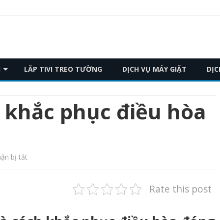
Skip
H
LẮP TIVI TREO TƯỜNG
DỊCH VỤ MÁY GIẶT
DỊC
to
content
hắc phục điều hòa
ở
ận bị tắt
Nguyên
Rate this post
nhân
và