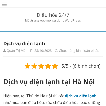
Điều hòa 24/7
Một trang web mới sử dụng WordPress
Skip
to
content
Dịch vụ điện lạnh
ở
Quản Trị Viên
28/10/2023
Chức năng bình luận bị tắt
Dịch
5/5 - (6 bình chọn)
vụ
điện
Dịch vụ điện lạnh tại Hà Nội
lạnh
Hiện nay, tại Thủ đô Hà nội thì các
dịch vụ điện lạnh
như mua bán điều hòa, sửa chữa điều hòa, bảo dưỡng